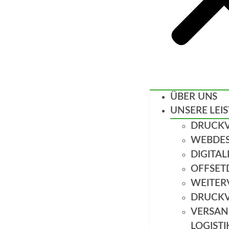
ÜBER UNS
UNSERE LEI
DRUCK
WEBDES
DIGITA
OFFSET
WEITER
DRUCK
VERSAN
LOGISTI