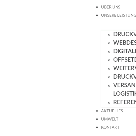
ÜBER UNS
UNSERE LEISTUN
DRUCK
WEBDES
DIGITA
OFFSET
WEITER
DRUCK
VERSAN
LOGISTI
REFERE
AKTUELLES
UMWELT
KONTAKT