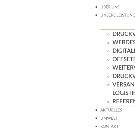
ÜBER UNS
UNSERE LEISTUN
DRUCK
WEBDES
DIGITA
OFFSET
WEITER
DRUCK
VERSAN
LOGISTI
REFERE
AKTUELLES
UMWELT
KONTAKT