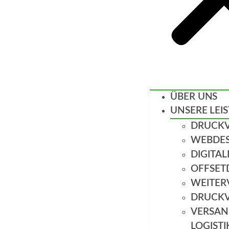
ÜBER UNS
UNSERE LEI
DRUCK
WEBDES
DIGITA
OFFSET
WEITER
DRUCK
VERSAN
LOGISTI