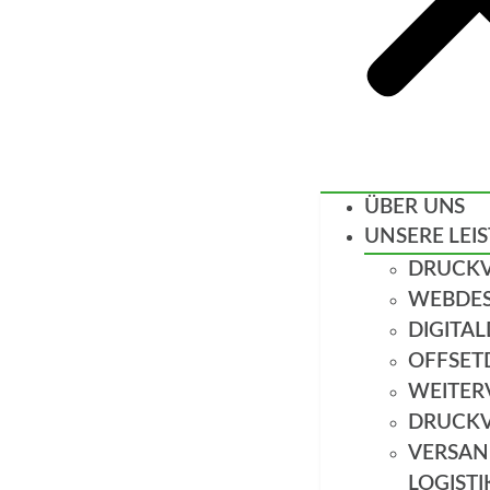
ÜBER UNS
UNSERE LEI
DRUCK
WEBDES
DIGITA
OFFSET
WEITER
DRUCK
VERSAN
LOGISTI