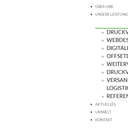
ÜBER UNS
UNSERE LEISTUN
DRUCK
WEBDES
DIGITA
OFFSET
WEITER
DRUCK
VERSAN
LOGISTI
REFERE
AKTUELLES
UMWELT
KONTAKT